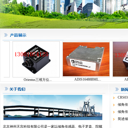
ADIS16488BML...
ADIS
Orientus三维方位...
CRS0
倾角传
倾角传
简述倾
北京神州天宫科技有限公司是一家以倾角传感器、电子罗盘、陀螺