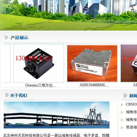
ADIS16488BML...
ADIS
Orientus三维方位...
CRS0
倾角传
倾角传
简述倾
北京神州天宫科技有限公司是一家以倾角传感器、电子罗盘、陀螺